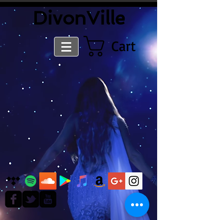
​DivonVille
Cart